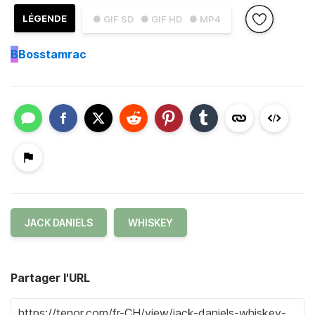
LÉGENDE
● GIF SD
● GIF HD
● MP4
B
Bosstamrac
JACK DANIELS
WHISKEY
Partager l'URL