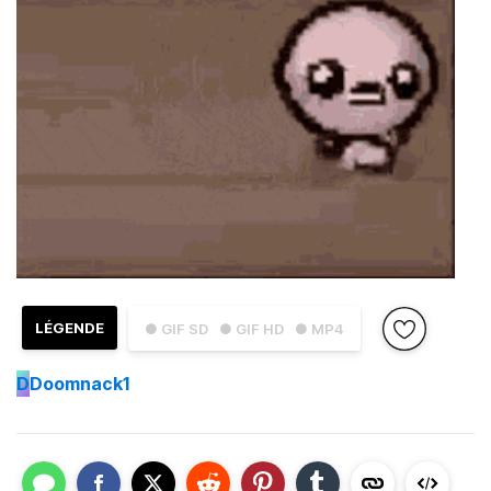
LÉGENDE
● GIF SD
● GIF HD
● MP4
D
Doomnack1