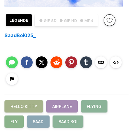
LÉGENDE
● GIF SD
● GIF HD
● MP4
SaadBoi025_
HELLO KITTY
AIRPLANE
FLYING
FLY
SAAD
SAAD BOI