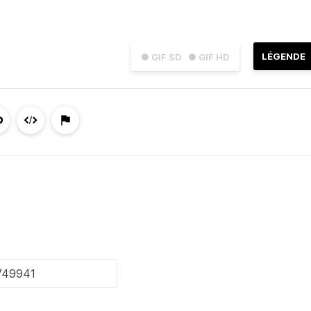
LÉGENDE
● GIF SD
● GIF HD