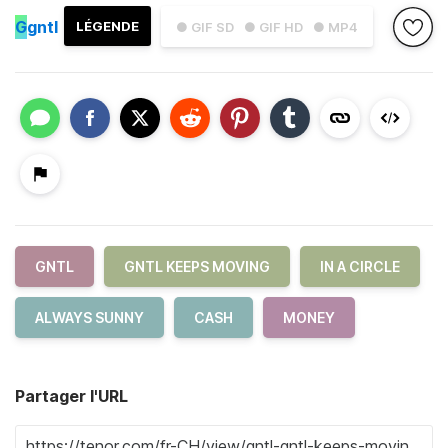
G
gntl
LÉGENDE
● GIF SD
● GIF HD
● MP4
GNTL
GNTL KEEPS MOVING
IN A CIRCLE
ALWAYS SUNNY
CASH
MONEY
Partager l'URL