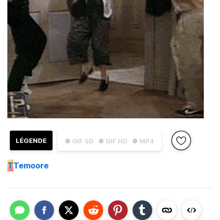
LÉGENDE
● GIF SD
● GIF HD
● MP4
T
Temoore