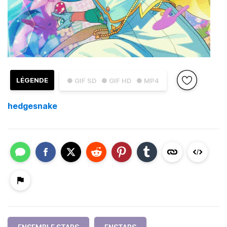
LÉGENDE
● GIF SD
● GIF HD
● MP4
hedgesnake