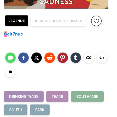
LÉGENDE
● GIF SD
● GIF HD
● MP4
C
clt7nuc
DRINKINGTEARS
TEARS
SOUTHPARK
SOUTH
PARK