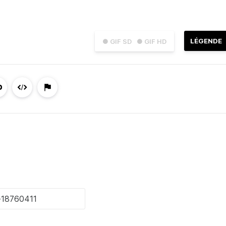
LÉGENDE
● GIF SD
● GIF HD