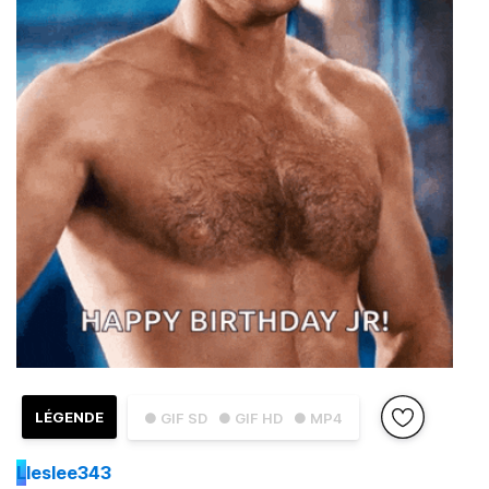
LÉGENDE
● GIF SD
● GIF HD
● MP4
L
leslee343