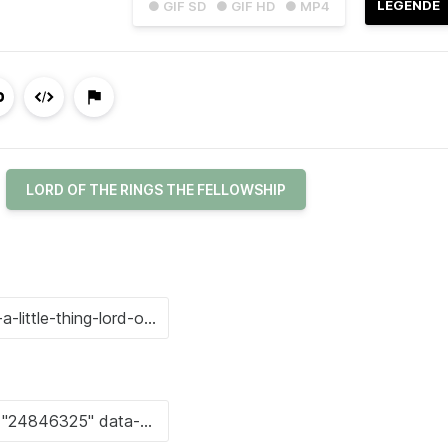
LÉGENDE
● GIF SD
● GIF HD
● MP4
LORD OF THE RINGS THE FELLOWSHIP