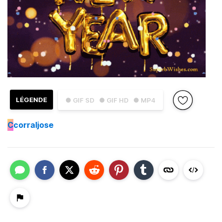
LÉGENDE
● GIF SD
● GIF HD
● MP4
C
corraljose