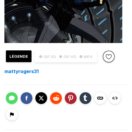
LÉGENDE
● GIF SD
● GIF HD
● MP4
mattyrogers31