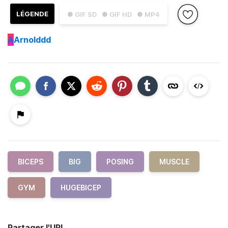
LÉGENDE
● GIF SD
● GIF HD
● MP4
A
Arnolddd
BICEPS
BIG
POSING
MUSCLE
GYM
HUGEBICEP
Partager l'URL