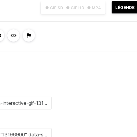
LÉGENDE
● GIF SD
● GIF HD
● MP4