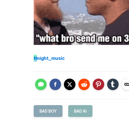
N
night_music
BAD BOY
BAD AI