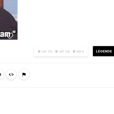
LÉGENDE
● GIF SD
● GIF HD
● MP4