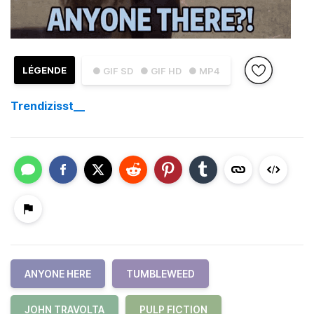
LÉGENDE
● GIF SD
● GIF HD
● MP4
Trendizisst__
ANYONE HERE
TUMBLEWEED
JOHN TRAVOLTA
PULP FICTION