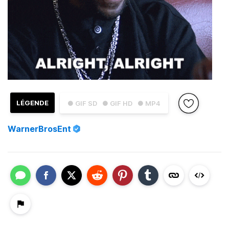
LÉGENDE
● GIF SD
● GIF HD
● MP4
WarnerBrosEnt