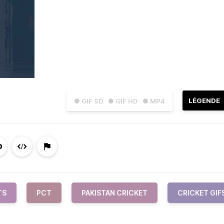
LÉGENDE
● GIF SD
● GIF HD
● MP4
TS
PCT
PAKISTAN CRICKET
CRICKET GIF