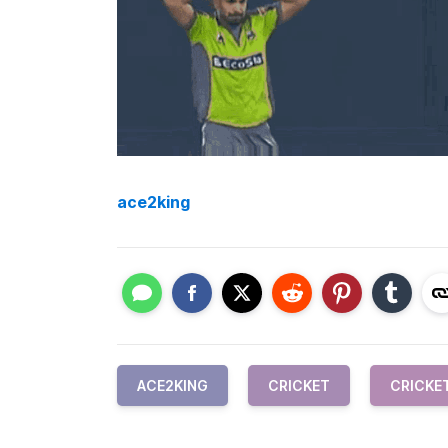
ace2king
ACE2KING
CRICKET
CRICKE