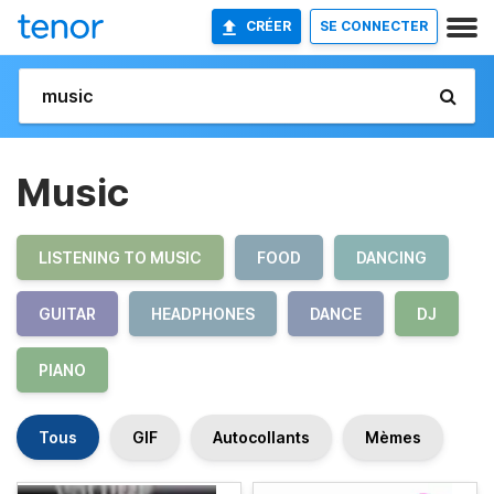
CRÉER
SE CONNECTER
Music
LISTENING TO MUSIC
FOOD
DANCING
GUITAR
HEADPHONES
DANCE
DJ
PIANO
Tous
GIF
Autocollants
Mèmes