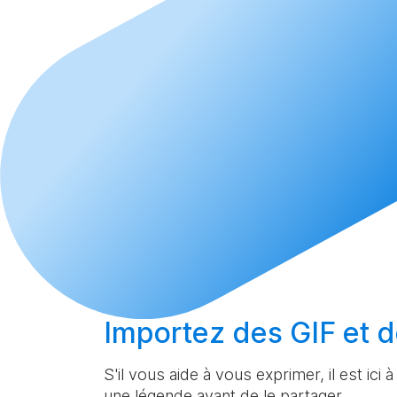
Importez
des GIF et d
S'il vous aide à vous exprimer, il est ici 
une légende avant de le partager.