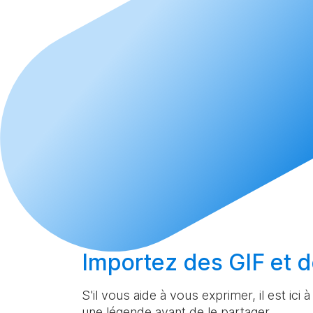
Importez
des GIF et d
S'il vous aide à vous exprimer, il est ici 
une légende avant de le partager.