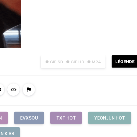
LÉGENDE
● GIF SD
● GIF HD
● MP4
N
EVXSOU
TXT HOT
YEONJUN HOT
N KISS