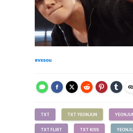
evxsou
TXT
TXT YEONJUN
YEONJU
TXT FLIRT
TXT KISS
YEONJU