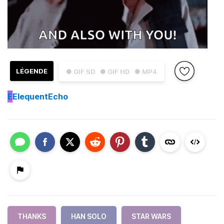
LÉGENDE
● GIF SD
● GIF HD
● MP4
E
ElequentEcho
THANKS
HAN SOLO
STAR WARS