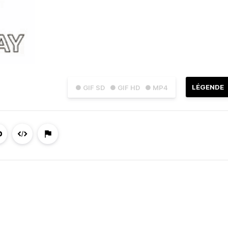
LÉGENDE
● GIF SD
● GIF HD
● MP4