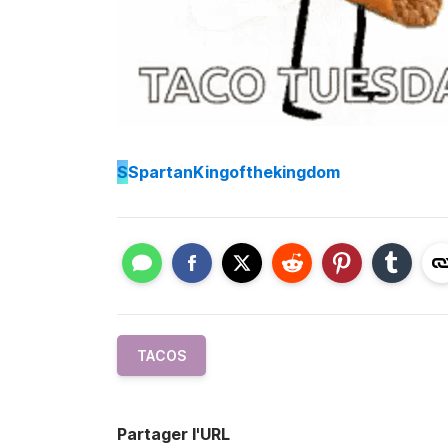
S
SpartanKingofthekingdom
TACOS
Partager l'URL