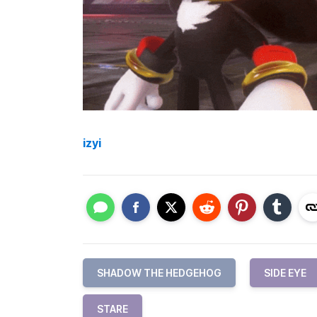
izyi
SHADOW THE HEDGEHOG
SIDE EYE
STARE