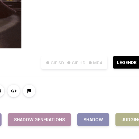
LÉGENDE
● GIF SD
● GIF HD
● MP4
SHADOW GENERATIONS
SHADOW
JUDGIN