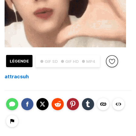
LÉGENDE
● GIF SD
● GIF HD
● MP4
attracsuh