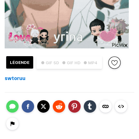
LÉGENDE
● GIF SD
● GIF HD
● MP4
swtoruu