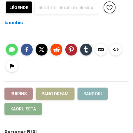
LÉGENDE
● GIF SD
● GIF HD
● MP4
kaochis
RUIRINS
BANG DREAM
BANDORI
KAORU SETA
Partager l'URL