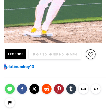
LÉGENDE
● GIF SD
● GIF HD
● MP4
P
platinumkey13