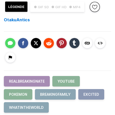
LÉGENDE
● GIF SD
● GIF HD
● MP4
OtakuAntics
REALBREAKINGNATE
YOUTUBE
POKEMON
BREAKINGFAMILY
EXCITED
WHATINTHEWORLD