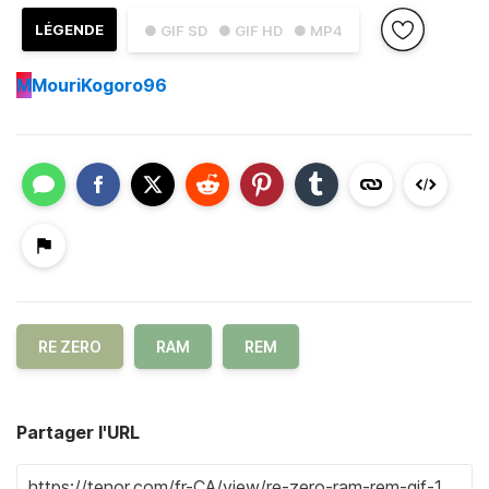
LÉGENDE
● GIF SD
● GIF HD
● MP4
M
MouriKogoro96
RE ZERO
RAM
REM
Partager l'URL