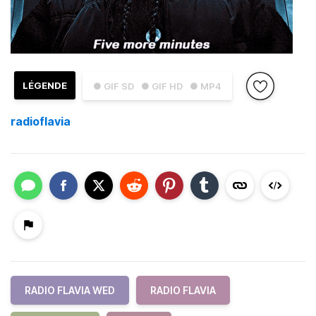
LÉGENDE
● GIF SD
● GIF HD
● MP4
radioflavia
RADIO FLAVIA WED
RADIO FLAVIA