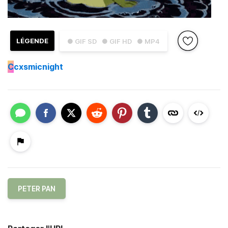
LÉGENDE
● GIF SD
● GIF HD
● MP4
C
cxsmicnight
PETER PAN