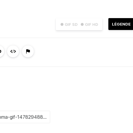
LÉGENDE
● GIF SD
● GIF HD