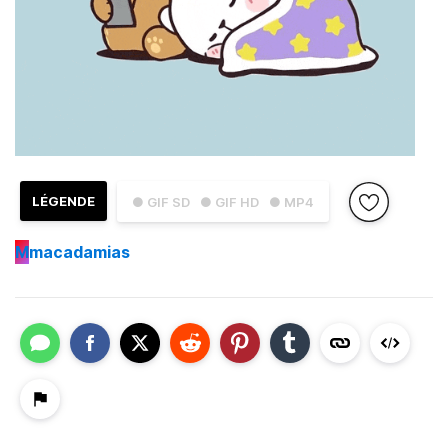
LÉGENDE
● GIF SD
● GIF HD
● MP4
M
macadamias