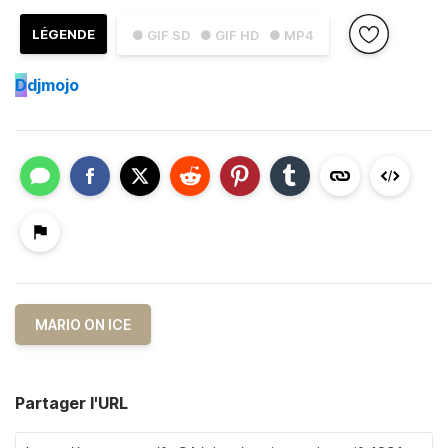
LÉGENDE
● GIF SD
● GIF HD
● MP4
D
djmojo
MARIO ON ICE
Partager l'URL