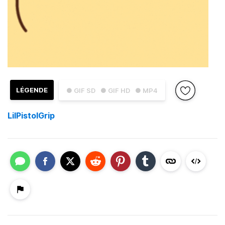
LÉGENDE
● GIF SD
● GIF HD
● MP4
LilPistolGrip