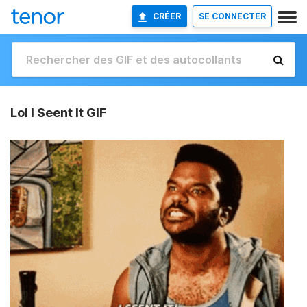
CRÉER
SE CONNECTER
Lol I Seent It GIF