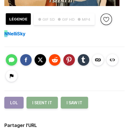
LÉGENDE
● GIF SD
● GIF HD
● MP4
N
NelliSky
LOL
I SEENT IT
I SAW IT
Partager l'URL