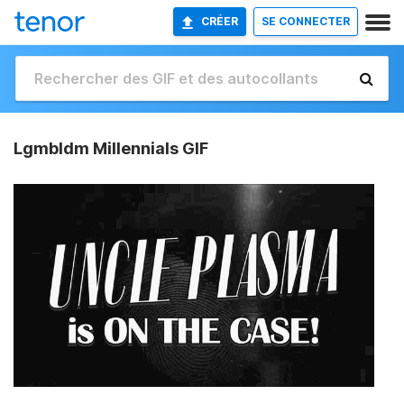
CRÉER
SE CONNECTER
Lgmbldm Millennials GIF