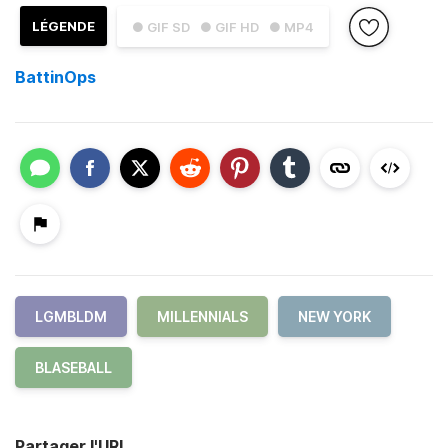
LÉGENDE
● GIF SD
● GIF HD
● MP4
BattinOps
LGMBLDM
MILLENNIALS
NEW YORK
BLASEBALL
Partager l'URL