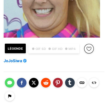
LÉGENDE
● GIF SD
● GIF HD
● MP4
JoJoSiwa