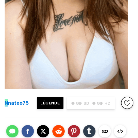
N
nateo75
LÉGENDE
● GIF SD
● GIF HD