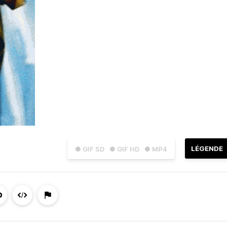
LÉGENDE
● GIF SD
● GIF HD
● MP4