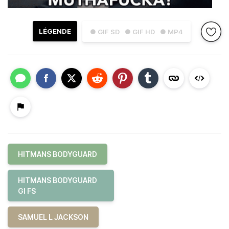
LÉGENDE
● GIF SD
● GIF HD
● MP4
HITMANS BODYGUARD
HITMANS BODYGUARD
GI FS
SAMUEL L JACKSON