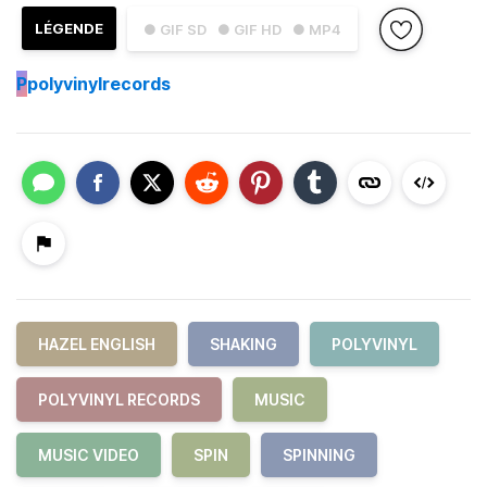
LÉGENDE
● GIF SD
● GIF HD
● MP4
P
polyvinylrecords
HAZEL ENGLISH
SHAKING
POLYVINYL
POLYVINYL RECORDS
MUSIC
MUSIC VIDEO
SPIN
SPINNING