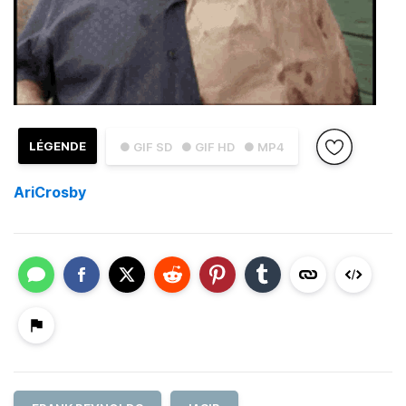
LÉGENDE
● GIF SD
● GIF HD
● MP4
AriCrosby