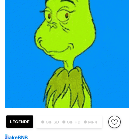
LÉGENDE
● GIF SD
● GIF HD
● MP4
J
jakeBNB