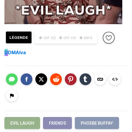
LÉGENDE
● GIF SD
● GIF HD
● MP4
D
DMAlva
EVIL LAUGH
FRIENDS
PHOEBE BUFFAY