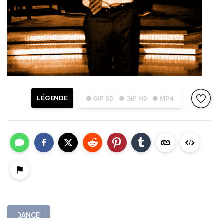
LÉGENDE
● GIF SD
● GIF HD
● MP4
DANCE