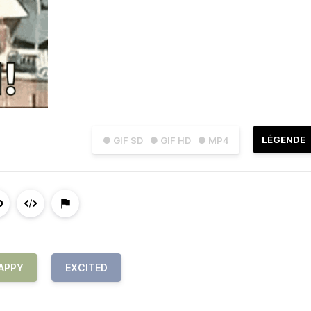
LÉGENDE
● GIF SD
● GIF HD
● MP4
APPY
EXCITED