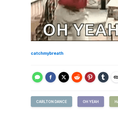
catchmybreath
CARLTON DANCE
OH YEAH
H